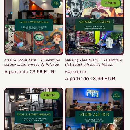
Oferta
Área 51 Social Club – El exclusivo
Smoking Club Miami – El exclusivo
destino social privado de Valencia
club social privado de Málaga
Precio
A partir de €3,99 EUR
Precio
Precio
€4,99 EUR
habitual
habitual
A partir de €3,99 EUR
de
oferta
Oferta