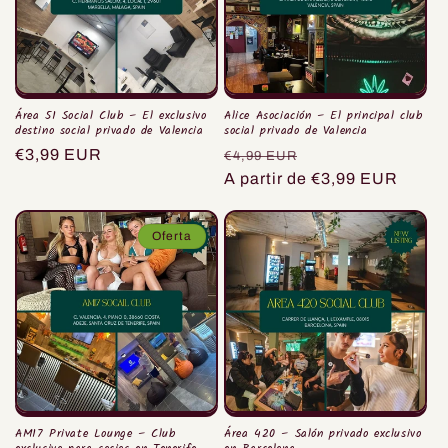
ó
n
:
Área 51 Social Club – El exclusivo
Alice Asociación – El principal club
destino social privado de Valencia
social privado de Valencia
Precio
€3,99 EUR
Precio
Precio
€4,99 EUR
habitual
habitual
A partir de €3,99 EUR
de
oferta
Oferta
AM17 Private Lounge – Club
Área 420 – Salón privado exclusivo