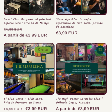
Social Club Maryland: el principal
Stone Age BCN: la mejor
espacio social privado de Málaga
experiencia de club social privado
de Barcelona
Precio
Precio
€4,99 EUR
Precio
€3,99 EUR
habitual
A partir de €3,99 EUR
de
habitual
oferta
Oferta
El Club Denia – Club Social
The High Doctor Cannabis Club |
Privado Premium en Denia
Orihuela Costa, Alicante
Precio
Precio
€3,99 EUR
Precio
A partir de €3,99 EUR
€4,99 EUR