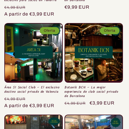
exclusivo para socios en Tenerife
en Barcelona
Precio
Precio
Precio
€9,99 EUR
€4,99 EUR
habitual
A partir de €3,99 EUR
de
habitual
oferta
Oferta
Oferta
Área 51 Social Club – El exclusivo
Botanik BCN – La mejor
destino social privado de Valencia
experiencia de club social privado
de Barcelona
Precio
Precio
€4,99 EUR
Precio
Precio
€3,99 EUR
€4,99 EUR
habitual
A partir de €3,99 EUR
de
habitual
de
oferta
oferta