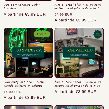
DOE BCN Cannabis Club -
Área 51 Social Club – El exclusivo
Barcelona
destino social privado de Valencia
Precio
A partir de €3,99 EUR
Precio
Precio
€4,99 EUR
habitual
habitual
A partir de €3,99 EUR
de
oferta
Oferta
Fourtwenty 420 CSC – Salón
Área 51 Social Club – El exclusivo
privado exclusivo en Valencia
destino social privado de Valencia
Precio
Precio
Precio
A partir de €3,99 EUR
€4,99 EUR
habitual
A partir de €3,99 EUR
de
habitual
oferta