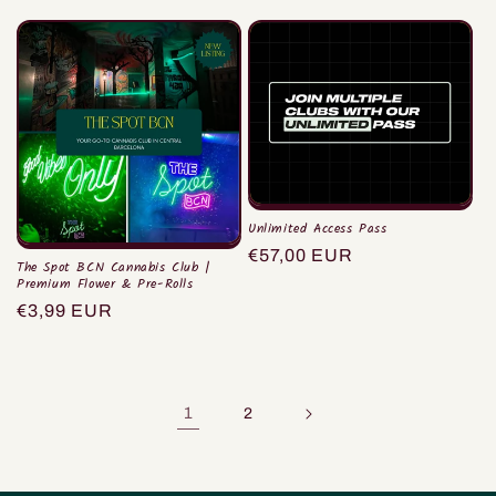
habitual
de
habitual
oferta
Unlimited Access Pass
Precio
€57,00 EUR
The Spot BCN Cannabis Club |
habitual
Premium Flower & Pre-Rolls
Precio
€3,99 EUR
habitual
1
2